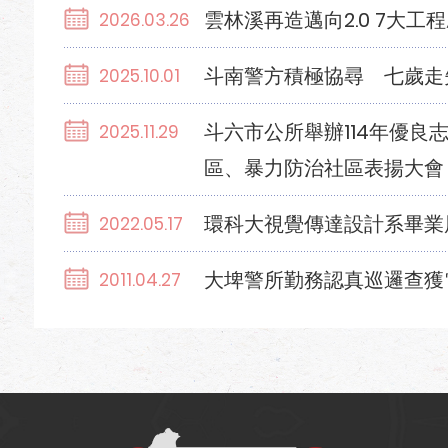
雲林溪再造邁向2.0 7大
2026.03.26
斗南警方積極協尋 七歲走
2025.10.01
斗六市公所舉辦114年優
2025.11.29
區、暴力防治社區表揚大會
環科大視覺傳達設計系畢業
2022.05.17
大埤警所勤務認真巡邏查獲
2011.04.27