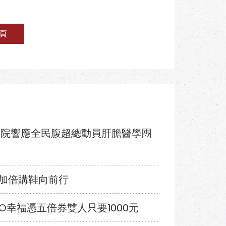
頁
分院響應全民腹超總動員肝膽醫學團
加倍購鞋向前行
O幸福憑五倍券雙人只要1000元