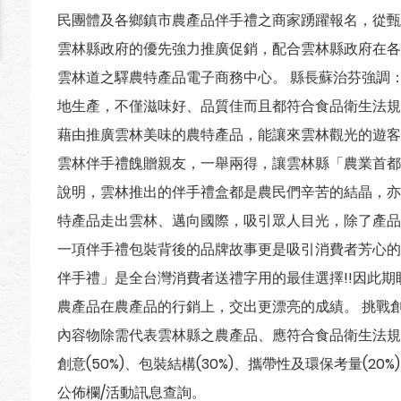
民團體及各鄉鎮市農產品伴手禮之商家踴躍報名，從甄
雲林縣政府的優先強力推廣促銷，配合雲林縣政府在各
雲林道之驛農特產品電子商務中心。 縣長蘇治芬強調
地生產，不僅滋味好、品質佳而且都符合食品衛生法規規
藉由推廣雲林美味的農特產品，能讓來雲林觀光的遊客
雲林伴手禮餽贈親友，一舉兩得，讓雲林縣「農業首都
說明，雲林推出的伴手禮盒都是農民們辛苦的結晶，亦
特產品走出雲林、邁向國際，吸引眾人目光，除了產品
一項伴手禮包裝背後的品牌故事更是吸引消費者芳心的
伴手禮」是全台灣消費者送禮字用的最佳選擇!!因此
農產品在農產品的行銷上，交出更漂亮的成績。 挑戰創
內容物除需代表雲林縣之農產品、應符合食品衛生法規
創意(50%)、包裝結構(30%)、攜帶性及環保考量(2
公佈欄/活動訊息查詢。