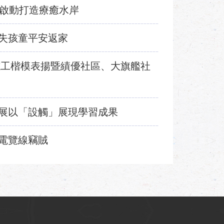
工程啟動打造療癒水岸
失孩童平安返家
良志工楷模表揚暨績優社區、大旗艦社
展以「設觸」展現學習成果
電覽線竊賊