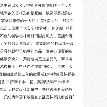
選中選出10名，得獎者可獲得獎牌一面，及
地開啟的雲林形象物產館，以及即將啟動的
：雲林縣每年的十大伴手禮獲獎商品，都是在
定，因此「吃安全 找雲林」準沒錯!!!並且
不僅能體驗雲林農村田園好風光，更能帶著
」的封號大放異彩。 農業處長呂政璋進一步
是雲林縣得天獨厚的良品，讓這些優質的農
健康安全外，獨特包裝更是需要的，而且每
幕後推手。中秋佳節即將到來，「雲林十大
期盼藉由連續第三年的徵選活動持續使雲林縣各
意 兼顧環保 非「禮」莫屬!活動評分標準，
規定；包裝設計部份中，整體視覺具美感與
0%)，詳細簡章及下戴報名表至雲林縣政府首頁/