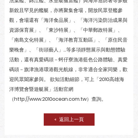
法葉艦、錦江艦、永豐級獵雷艦）與海岸巡防署等多艘
新銳且罕見的艦艇，亦將聚集會場，開放民眾登艦參
觀，會場還有「海洋食品展」、「海洋污染防治成果與
資源保育展」、「東沙特展」、「中華郵政特展」、
「南島文化特展」、「海洋教育互動區」、「原住民音
樂晚會」、「街頭藝人」…等多項靜態展示與動態體驗
活動，還有真愛碼頭－蚵仔寮漁港藍色公路體驗、真愛
碼頭－旗津漁港環港觀光航線，非常適合全家同樂，歡
迎民眾闔家參與。 欲知活動細節，可上「2010高雄海
洋博覽會暨遊艇展」活動官網
（http://www.2010ocean.com.tw）查詢。
返回上一頁