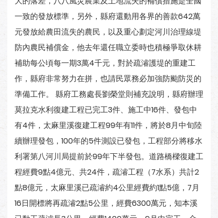
大的落差，八八風災農業及土地流失的補償措施是全國
一致的發放標準，另外，縣府還動用各界的善款642萬
元發放給農田流失的農民，以及重心劃定河川治理線堤
防內農民補償金，他去年還任職立委時也積極爭取休耕
補助每公頃每一期3萬4千元，對於疏濬護堤的重建工
作，縣府非常努力在拼，也請民眾務必加強防颱防災的
準備工作。 縣府工務處長劉榮堂則補充說明，縣府辦理
莫拉克水利復建工程已完工3件、施工中16件、發包中
有4件，太麻里溪復建工程99年有11件，將於8月中旬陸
續辦理發包，100年的5件測設已發包，工程部分將移水
利署第八河川局提前於99年下半發包。道路橋樑復建工
程經費9點4億元、共24件，疏濬工程（7水系）共計2
點8億元，太麻里溪已疏濬約4公里經費約1點5億，7月
16日開標將再疏濬2點5公里，經費6300萬元，知本溪