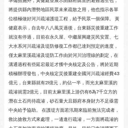
準備措施外，黃健庭並展示由縣府購置的避難逃生包，
將提供縣內潛勢地區民眾未來疏散之用，他也指示各單
位積極做好河川疏濬護堤工程，給予民眾一個保障。 黃
健庭表示，自去年八八風災過後，台東縣災後重建工作
就沒有停過，目前在永久屋、中繼屋興建災民安置、七
大水系河川疏濬及堤防修復工作都已達到預定的進度，
僅太麻里溪疏濬及堤防工作由於河川治理線的劃定，在
溝通過程有些延宕最近才獲中央核定及公告，將於近期
積極辦理發包，中央核定災後重建全國河川疏濬經費43
億元，台東縣就有21億元，約佔一半，而光太麻里溪的
疏濬就需2億元，目前太麻里溪上游仍有6為7千立方的
潛在土石尚待疏濬，砂石量大且縣府本身財力不足亟需
中央給予協助。 在護堤方面若汛期來臨前無法完成者，
救比搶救方式來處理，一邊進行疏濬，一方面將疏濬的