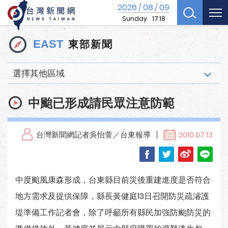
2026
08
09
/
/
Sunday
17:18
東部新聞
EAST
選擇其他區域
中颱已形成請民眾注意防範
台灣新聞網記者吳怡萱／台東報導
2010.07.13
中度颱風康森形成，台東縣目前災後重建進度是否符合
地方需求及提供保障，縣長黃健庭13日召開防災疏濬護
堤準備工作記者會，除了呼籲所有縣民加強防颱防災的