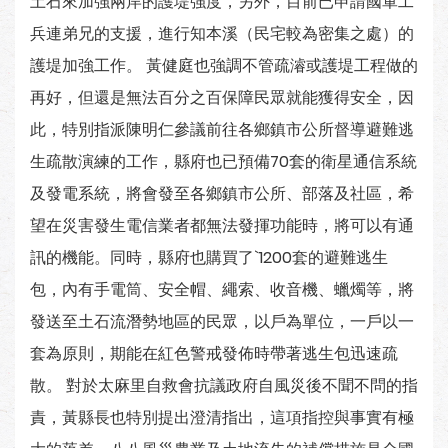
土石來加強兩岸的護堤強度，另外，目前已申請國軍工
兵連弟兄的支援，進行知本溪（民宅較為密集之處）的
護堤加強工作。 黃健庭也強調不管疏濬或護堤工程做的
再好，但還是無法百分之百保障民眾就能獲得安全，因
此，特別指派陳明仁參議前往各鄉鎮市公所督導避難逃
生疏散演練的工作，縣府也已預備70套的衛星通信系統
及發電系統，將會發至各鄉鎮市公所、部落及社區，希
望在災害發生電信業者都無法發揮功能時，將可以有通
訊的機能。同時，縣府也購買了`1200套的避難逃生
包，內有手電筒、安全帽、繩索、收音機、蠟燭等，將
發送至土石流潛勢地區的民眾，以戶為單位，一戶以一
套為原則，期能在紅色警戒發佈時帶著逃生包迅速疏
散。 對於太麻里自救會抗議政府自風災後不聞不問的指
責，黃縣長也特別提出澄清指出，這項指控與事實有極