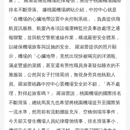
家」。 羅淑蕾痛批機場紀律廢弛，無怪乎桃園機場國際
排名不斷滑落。 據桃園機場網站介紹，中控中心就是
「在機場的心臟地帶設置中央控制系統」，負責提供飛
航資訊服務、航廈內各項設備運轉監控及事故處理之通
報聯繫，並與航空警察連線作業，構成嚴密安全體系，
以確保機場旅客與設施的安全。 羅淑蕾提供的照片顯
示，機場的「心臟地帶」竟然出現快被喝完的洋酒瓶、
滿桌豐盛的菜餚，甚至還有男性職員身著疑似睡衣的不
雅服裝，公然與女子打情罵俏，無視身旁其他執勤人
員。羅淑蕾砲轟中控中心置機場安全於不顧，「再不處
理，對得起旅客嗎？」 羅淑蕾說，桃園機場的國際排名
不斷滑落，總統馬英九也希望將桃園機場提升至國際第
一流水準，然而前有流動攤販充斥、空橋倒塌等事件，
今天卻又發生機場人員紀律廢弛情事，排名滑落事小，