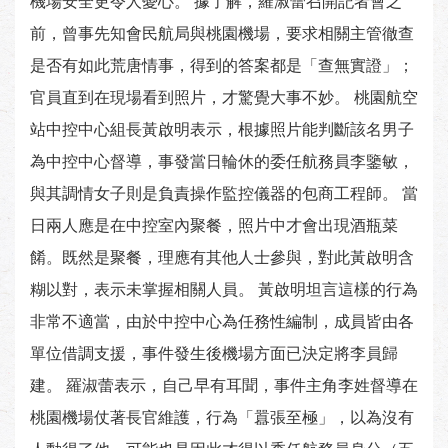
機場安全更令人憂心。 據了解，羅淑蕾召開記者會之
前，曾事先知會民航局與桃園機場，要求相關主管徹查
是否有如此荒唐情事，得到的答案都是「查無實證」；
官員直到在現場看到照片，才驚覺大事不妙。 桃園航空
站中控中心組長黃啟明表示，根據照片能判斷該名男子
為中控中心督導，事發當日輪休的委任航務員李鑒敏，
與其調情女子則是負責操作監控儀器的包商工程師。 當
日兩人應是在中控室內聚餐，照片中才會出現酒瓶菜
餚。既然是聚餐，理應有其他人士參與，對此黃啟明含
糊以對，表示未掌握相關人員。 黃啟明坦言這樣的行為
非常不適當，由於中控中心為任務性編制，成員皆由各
單位借調支援，事件發生後機場方面已決定將李員歸
建。 羅淑蕾表示，自己早有耳聞，事件主角李姓督導在
桃園機場仗著長官維護，行為「囂張至極」，以為沒有