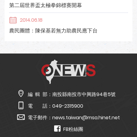
第二屆世界盃太極拳錦標賽開幕
2014.06.18
農民團體：陳保基若無力助農民應下台
編 輯 部：
南投縣南投市中興路94巷5號
電 話：
049-2315900
電子郵件：
news.taiwan@msa.hinet.net
FB粉絲團