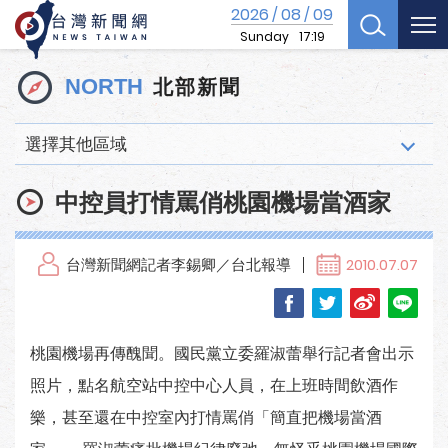
2026
08
09
/
/
Sunday
17:19
北部新聞
NORTH
選擇其他區域
中控員打情罵俏桃園機場當酒家
台灣新聞網記者李錫卿／台北報導
2010.07.07
桃園機場再傳醜聞。國民黨立委羅淑蕾舉行記者會出示
照片，點名航空站中控中心人員，在上班時間飲酒作
樂，甚至還在中控室內打情罵俏「簡直把機場當酒