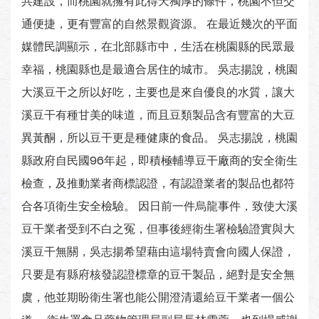
共建設，而桃園就擁有此得天獨厚的條件，桃園不但交
通便捷，更有豐富的自然景觀資源。 在最近幾次的平面
媒體民調顯示，在北部縣市中，生活在桃園縣的民眾最
幸福，桃園縣也是最適合居住的城市。 吳志揚說，桃園
大溪豆干之所以好吃，主要也是來自優良的水質，讓大
溪豆干有種甘美的味道，而且豆類製品含有豐富的大豆
異黃酮，所以豆干更是種健康的食品。 吳志揚說，桃園
縣政府自民國96年起，即積極輔導豆干廠商的安全衛生
檢查，及推動業者商標認證，有認證業者的製品也都符
合各項衛生安全檢驗。 因日前一件烏龍事件，致使大溪
豆干業者受到不白之冤，但事後經衛生署檢驗證實與大
溪豆干無關，吳志揚希望藉由這場特賣會向國人保證，
只要是有縣府核發認證標章的豆干製品，絕對是安全無
虞，他並期盼衛生署也能公開澄清還給豆干業者一個公