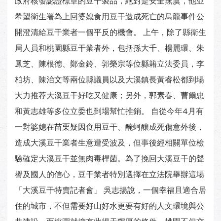
政府核發認證標章的豆干製品，絕對是安全無虞，他並
希望衛生署為上回婆媳食用豆干造成死亡的烏龍事件公
開澄清給豆干業者一個平反的機會。 上午，除了縣衛生
局人員和桃園縣豆干業者外，包括孫大千、楊麗環、朱
鳳芝、陳根德、鄭金鈴、郭榮宗等位縣籍立法委員，李
柏坊、陳治文等兩位縣議員以及大溪鎮長黃睿松都到場
大力推荐大溪豆干好吃又健康；另外，郭素春、曹爾忠
和黃志雄等多位立委也到場幫忙推銷。 自從今年4月有
一對婆媳在苗栗疑因食用豆干、醃蚵釀成死傷意外後，
造成大溪豆干業者生意遭受波及，但事後經相關單位檢
驗確定大溪豆干並無肉毒桿菌。為了挽回大溪豆干的聲
譽及國人的信心，豆干業者特別選擇在立法院舉辦這場
「大溪豆干特賣記者會」 吳志揚說，一個幸福且適合居
住的城市，不但需要好山好水更要有好的人文環境與公