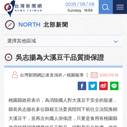
2026
08
09
/
/
Sunday
19:56
北部新聞
NORTH
選擇其他區域
吳志揚為大溪豆干品質掛保證
台灣新聞網記者袁鴻祥／桃園報導
2010.05.19
桃園縣政府表示，為消除國人對大溪豆干安全的疑慮，
縣長吳志揚在多位縣籍立法委員陪同下前往立法院推銷
大溪豆干，並再次向國人掛保證，只要是食用有桃園縣