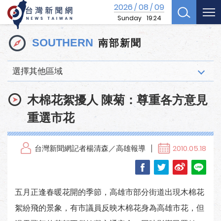
2026
08
09
/
/
Sunday
19:24
南部新聞
SOUTHERN
選擇其他區域
木棉花絮擾人 陳菊：尊重各方意見
重選市花
台灣新聞網記者楊清森／高雄報導
2010.05.18
五月正逢春暖花開的季節，高雄市部分街道出現木棉花
絮紛飛的景象，有市議員反映木棉花身為高雄市花，但