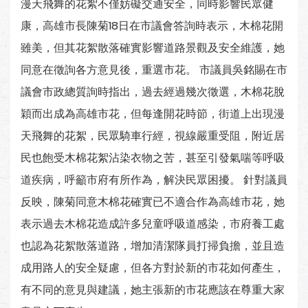
漫天飛舞的花絮不僅妨礙交通安全，同時影響民眾健
康，高雄市長陳菊18日在市議會答詢時表示，木棉花開
雖美，但其花絮散落確實影響道路景觀及安全維護，她
同意在徵詢各方意見後，重選市花。 市議員吳銘賜在市
議會市政總質詢時指出，過去經過幾次徵選，木棉花脫
穎而出成為高雄市花，但每逢開花時節，街道上出現漫
天飛舞的花絮，民眾騎車行經，視線嚴重受阻，附近居
民也飽受木棉花絮沾染衣物之苦，甚至引發氣喘等呼吸
道疾病，呼籲市府有所作為，解決民眾困擾。 針對議員
反映，陳菊同意木棉花確實已不適合作為高雄市花，她
表示過去木棉花造成許多兒童呼吸道感染，市府養工處
也認為花絮散落道路，增加清潔隊員打掃負擔，並且造
成用路人的安全疑慮，但各方對於新的市花如何產生，
有不同的意見與建議，她主張新的市花應該在尊重大家