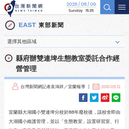
2026
08
09
/
/
Sunday
15:35
東部新聞
EAST
選擇其他區域
縣府辦雙連埤生態教室委託合作經
營管理
台灣新聞網記者袁鴻祥／宜蘭報導
2010.05.12
宜蘭縣大湖國小雙連埤分校於88年廢校後，該校舍即由
大湖國小維護管理，並以「生態教室」設置研習室、行