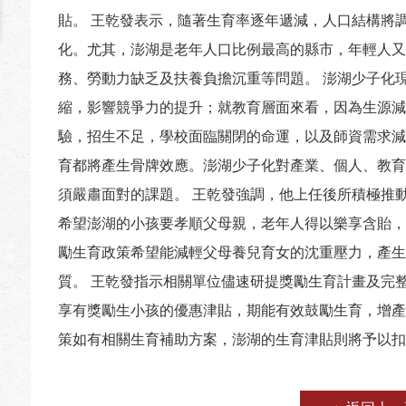
貼。 王乾發表示，隨著生育率逐年遞減，人口結構將
化。尤其，澎湖是老年人口比例最高的縣市，年輕人又
務、勞動力缺乏及扶養負擔沉重等問題。 澎湖少子化
縮，影響競爭力的提升；就教育層面來看，因為生源減
驗，招生不足，學校面臨關閉的命運，以及師資需求減
育都將產生骨牌效應。澎湖少子化對產業、個人、教育
須嚴肅面對的課題。 王乾發強調，他上任後所積極推
希望澎湖的小孩要孝順父母親，老年人得以樂享含貽，
勵生育政策希望能減輕父母養兒育女的沈重壓力，產生
質。 王乾發指示相關單位儘速研提獎勵生育計畫及完
享有獎勵生小孩的優惠津貼，期能有效鼓勵生育，增產
策如有相關生育補助方案，澎湖的生育津貼則將予以扣