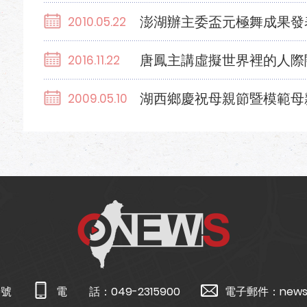
澎湖辦主委盃元極舞成果發
2010.05.22
唐鳳主講虛擬世界裡的人際
2016.11.22
湖西鄉慶祝母親節暨模範母
2009.05.10
5號
電 話：
049-2315900
電子郵件：
news