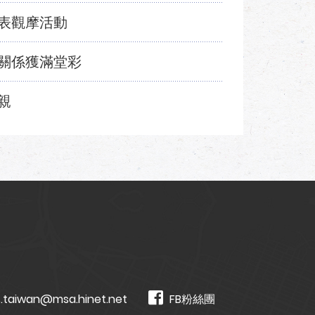
表觀摩活動
關係獲滿堂彩
親
.taiwan@msa.hinet.net
FB粉絲團