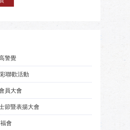
頁
高警覺
摸彩聯歡活動
會員大會
士節暨表揚大會
祈福會