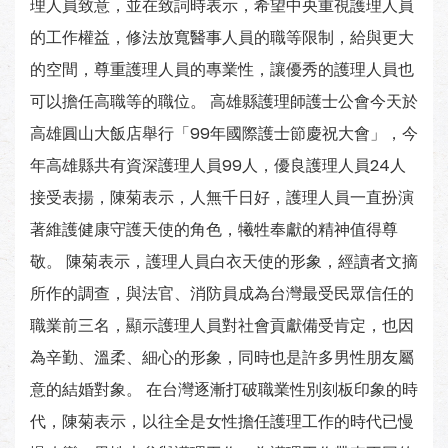
理人員致意，並在致詞時表示，希望中央重視護理人員
的工作權益，修法放寬醫事人員的職等限制，給與更大
的空間，尊重護理人員的專業性，讓優秀的護理人員也
可以擔任高職等的職位。 高雄縣護理師護士公會今天於
高雄圓山大飯店舉行「99年國際護士節慶祝大會」，今
年高雄縣共有資深護理人員99人，優良護理人員24人
接受表揚，陳菊表示，人無千日好，護理人員一直扮演
著維護健康守護天使的角色，犧牲奉獻的精神值得尊
敬。 陳菊表示，護理人員白衣天使的形象，經讀者文摘
所作的調查，與法官、消防員成為台灣最受民眾信任的
職業前三名，顯示護理人員對社會貢獻備受肯定，也因
為辛勤、溫柔、細心的形象，同時也是許多男性朋友屬
意的結婚對象。 在台灣逐漸打破職業性別刻板印象的時
代，陳菊表示，以往全是女性擔任護理工作的時代已慢