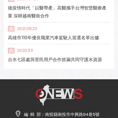
後疫情時代「以醫帶產」高醫攜手台灣智慧醫療產
業 深耕越南醫衛合作
2021.08.23
高雄市110年優良職業汽車駕駛人當選名單出爐
2020.11.11
台水七區處與里民用戶合作抓漏共同守護水資源
編 輯 部：
南投縣南投市中興路94巷5號