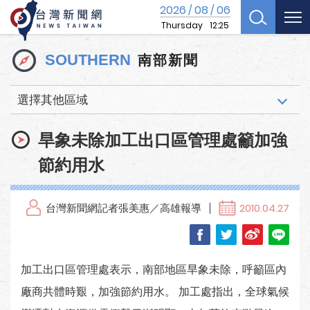
2026
08
06
/
/
Thursday
12:25
南部新聞
SOUTHERN
選擇其他區域
旱象未除加工出口區管理處籲加強
節約用水
台灣新聞網記者張美惠／高雄報導
2010.04.27
加工出口區管理處表示，南部地區旱象未除，呼籲區內
廠商共體時艱，加強節約用水。 加工處指出，全球氣候