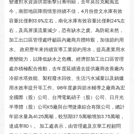
變遷對水資源供需衝擊日漸明顯，去年莫拉克颱風迄
今，南部地區降雨情形持續不佳，4月份曾文水庫有效
容量比僅剩13.9%左右，南化水庫有效容量比僅剩24%左
右，及高屏溪流量減少，恐有缺水之虞。為防範未然，
加工出口區管理處呼籲區內廠商共體時艱，加強節約用
水。 政府歷年來持續宣導工業節約用水，提高產業用水
應變能力，以降低缺水之危機。經濟部加工出口區管理
處亦積極配合推動，去年度延續過去提供廠商改善廠內
冷卻水塔效能、製程廢水回收、生活污水減量以及鍋爐
用水效率提升等工作。98年度參與節水輔導之廠商為宏
全國際（股）公司、台灣電氣硝子（股）公司、日月光
半導體（股）公司K5廠與台灣捷康綜合有限公司，總計
年節水量為41.25萬噸，較預期37.5萬噸增加3.75萬噸，
達成率110﹪。 加工處表示，由管理處及京華工程顧問