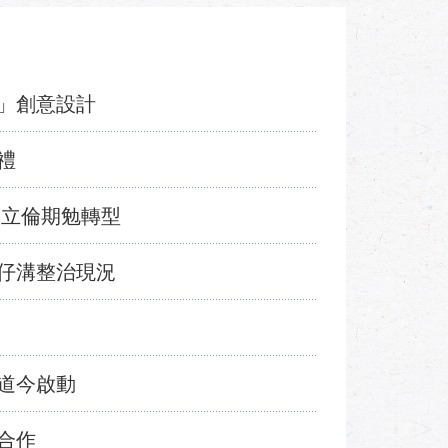
」創意設計
禮
朱立倫期勉轉型
仔溝整治現況
道今啟動
合作