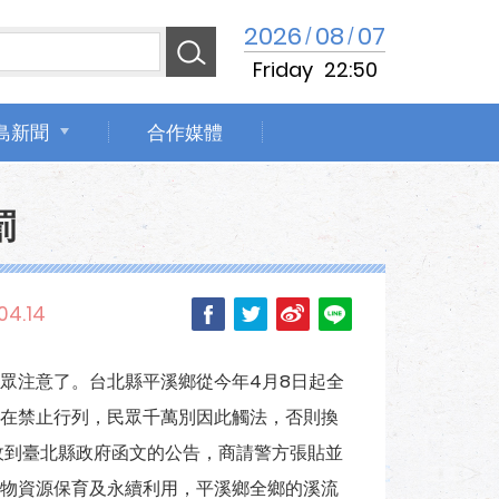
2026
08
07
/
/
Friday
22:50
島新聞
合作媒體
罰
04.14
眾注意了。台北縣平溪鄉從今年4月8日起全
在禁止行列，民眾千萬別因此觸法，否則換
收到臺北縣政府函文的公告，商請警方張貼並
物資源保育及永續利用，平溪鄉全鄉的溪流