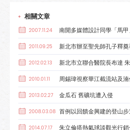
相關文章
南開多媒體設計同學「馬甲
2007.11.24
新北市辦至聖先師孔子釋奠
2011.09.25
新北市立聯合醫院長布達 
2012.02.13
周錫瑋視察華江截流站及湳
2010.01.11
金瓜石 舊礦坑遭入侵
2013.02.27
首例以回饋金興建的登山步
2008.03.08
朱立倫搭熱氣球談觀光行銷
2014.07.17