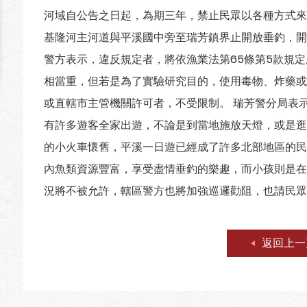
河域自公告之日起，為期三年，禁止民眾以各種方式來採
基隆河主河道與平溪國中旁至瑞芳鎮界止開放垂釣，開
警方表示，違反規定者，將依漁業法第65條第5款規定
相當重，但若是為了實驗研究目的，使用毒物、炸藥或
或直轄市主管機關許可者，不受限制。 瑞芳警分局表
有許多遊客全家出遊，不論是到當地施放天燈，或是逛
的小火車懷舊，平溪一日遊已經成了許多北部地區的民
內魚類資源豐富，享受盡情垂釣的樂趣，而小孩則是在
況將不被允許，轄區警方也將加強巡邏勸阻，也請民眾
返回上一