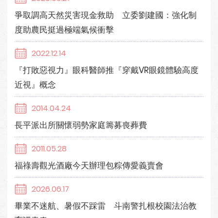
爭取調高天然災害現金救助 立委劉建國：強化制
度助農民挺過極端氣候衝擊
2022.12.14
『打敗惡視力』眼科醫師推『穿戴VR眼鏡體驗高度
近視』概念
2014.04.24
長平派出所關懷弱勢家庭籌募喪葬費
2011.05.28
福祿壽觀光酒廠今天辦理包粽傳愛義賣會
2026.06.17
畢業不迷航、暑假不踩雷 斗南警扎根校園法治教