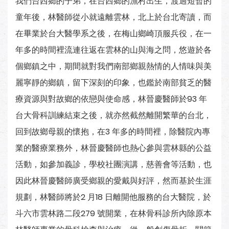
我們台西鄉的子弟，在台西鄉的漁村出生，渡過短暫的
童年後，林醫師從小就遠離雲林，北上於台北寄讀，而
在畢業於台大醫學系之後，在梅山鄉崎頂服兵役，在一
年多的時間裡流連往返在雲林的山與海之問，悠遊於各
個鄉鎮之中，期間就對我們南部鄉親熱情的人情味與美
麗寧靜的鄉鎮，留下深刻的印象，也鑑於南部貧乏的醫
療資源與對故鄉的依戀與使命感，林晉慶醫師於93 年
台大骨科訓練結束之後，就亦然截然離開繁華的台北，
回到故鄉母親的懷抱，在3 年多的時間裡，除醫院內專
業的醫療業務外，林晉慶醫師也熱心參與雲林縣的公益
活動，如參加義診，學校社團演講，慈善會等活動，也
因此林晉慶醫師廣受鄉親的愛戴與好評，然而基於生涯
規劃，林醫師將於2 月18 日離開他服務的台大醫院，於
斗六市雲林路二段279 號開業，在林骨科診所內除原本