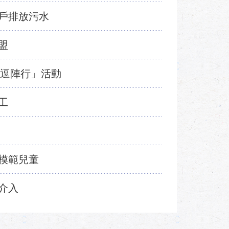
戶排放污水
盟
馬逗陣行」活動
工
模範兒童
介入