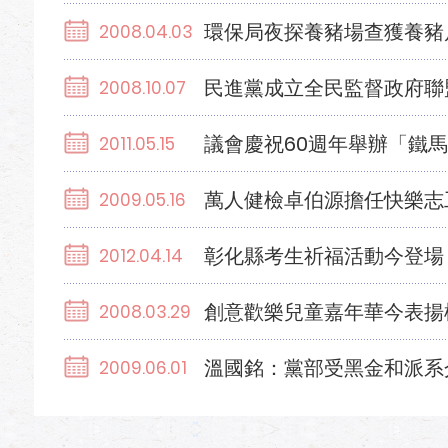
環保局夜探養豬場查獲養豬
2008.04.03
民進黨成立全民監督政府聯
2008.10.07
議會慶祝60週年舉辦「鐵
2011.05.15
萬人健檢卓伯源擔任快樂志
2009.05.16
彰化縣考生祈福活動今登場
2012.04.14
創意歡樂兒童嘉年華今表揚
2008.03.29
溫國銘：黨部受黑金和派系
2009.06.01