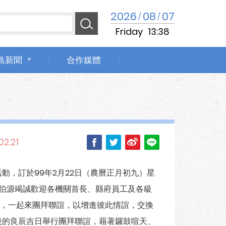
2026
08
07
/
/
Friday
13:38
島新聞
合作媒體
02.21
動，訂於99年2月22日（農曆正月初九）星
卓伯源竭誠歡迎各機關首長、縣府員工及各級
，一起來團拜聯誼，以增進彼此情誼，交換
後的良辰吉日舉行團拜聯誼，藉著鑼鼓喧天、