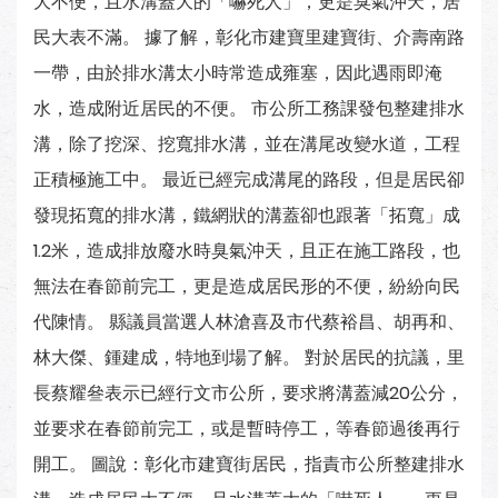
大不便，且水溝蓋大的「嚇死人」，更是臭氣沖天，居
民大表不滿。 據了解，彰化市建寶里建寶街、介壽南路
一帶，由於排水溝太小時常造成雍塞，因此遇雨即淹
水，造成附近居民的不便。 市公所工務課發包整建排水
溝，除了挖深、挖寬排水溝，並在溝尾改變水道，工程
正積極施工中。 最近已經完成溝尾的路段，但是居民卻
發現拓寬的排水溝，鐵網狀的溝蓋卻也跟著「拓寬」成
1.2米，造成排放廢水時臭氣沖天，且正在施工路段，也
無法在春節前完工，更是造成居民形的不便，紛紛向民
代陳情。 縣議員當選人林滄喜及市代蔡裕昌、胡再和、
林大傑、鍾建成，特地到場了解。 對於居民的抗議，里
長蔡耀叄表示已經行文市公所，要求將溝蓋減20公分，
並要求在春節前完工，或是暫時停工，等春節過後再行
開工。 圖說：彰化市建寶街居民，指責市公所整建排水