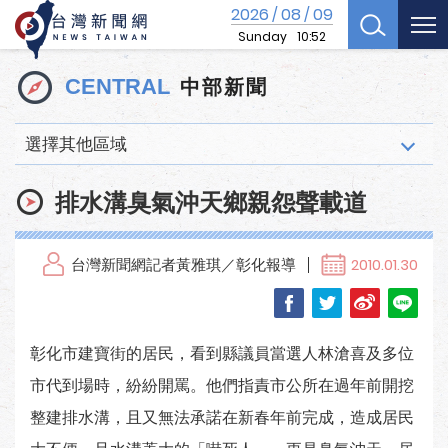
2026
08
09
/
/
Sunday
10:52
中部新聞
CENTRAL
選擇其他區域
排水溝臭氣沖天鄉親怨聲載道
台灣新聞網記者黃雅琪／彰化報導
2010.01.30
彰化市建寶街的居民，看到縣議員當選人林滄喜及多位
市代到場時，紛紛開罵。他們指責市公所在過年前開挖
整建排水溝，且又無法承諾在新春年前完成，造成居民