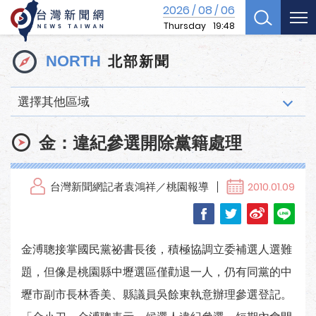
2026
08
06
/
/
Thursday
19:48
北部新聞
NORTH
選擇其他區域
金：違紀參選開除黨籍處理
台灣新聞網記者袁鴻祥／桃園報導
2010.01.09
金溥聰接掌國民黨祕書長後，積極協調立委補選人選難
題，但像是桃園縣中壢選區僅勸退一人，仍有同黨的中
壢市副市長林香美、縣議員吳餘東執意辦理參選登記。