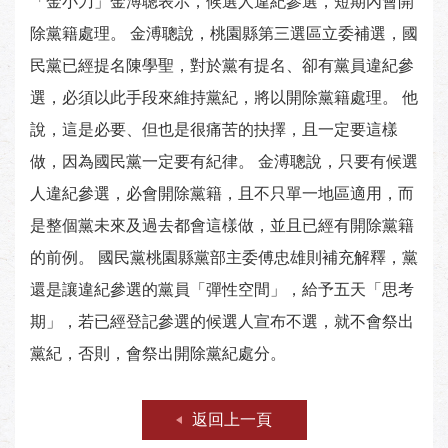
「金小刀」金溥聰表示，候選人違紀參選，短期內會開
除黨籍處理。 金溥聰說，桃園縣第三選區立委補選，國
民黨已經提名陳學聖，對於黨有提名、卻有黨員違紀參
選，必須以此手段來維持黨紀，將以開除黨籍處理。 他
說，這是必要、但也是很痛苦的抉擇，且一定要這樣
做，因為國民黨一定要有紀律。 金溥聰說，只要有候選
人違紀參選，必會開除黨籍，且不只單一地區適用，而
是整個黨未來及過去都會這樣做，並且已經有開除黨籍
的前例。 國民黨桃園縣黨部主委傅忠雄則補充解釋，黨
還是讓違紀參選的黨員「彈性空間」，給予五天「思考
期」，若已經登記參選的候選人宣布不選，就不會祭出
黨紀，否則，會祭出開除黨紀處分。
返回上一頁