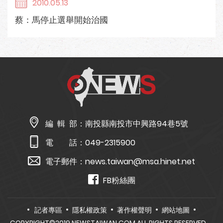
2010.05.13
蔡：馬停止選舉開始治國
編 輯 部：
南投縣南投市中興路94巷5號
電 話：
049-2315900
電子郵件：
news.taiwan@msa.hinet.net
FB粉絲團
記者專區
隱私權政策
著作權聲明
網站地圖
COPYRIGHT©2019 NEWSTAIWAN.COM ALL RIGHTS RESERVED