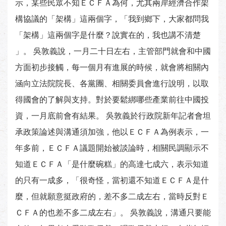
示，某些民眾不知ＥＣＦＡ為何，尤其兩岸經濟合作架
構協議的「架構」這兩個字，「我到鄉下，大家都問我
「架構」這兩個字是什麼？說實在的，我也講不清楚
」。 吳敦義說，一月二十日左右，主管部門就會和中國
方面初步接觸，每一個月有進展的時候，就會將相關內
涵向立法院院長、各黨團、相關委員會進行說明，以取
得國會的了解與支持。對於要鬆綁哪些產業前往中國投
資，一月底前會有結果。 吳敦義於行政院新年記者會坦
承政策論述與溝通須加強，他以ＥＣＦＡ為例表示，一
年多前，ＥＣＦＡ議題開始被談論時，相關民調顯示不
知道ＥＣＦＡ「是什麼碗糕」的高達七成六，表示知道
的只有一成多，「很奇怪，當初還不知道ＥＣＦＡ是什
麼，但就願意挺政府的，差不多二成左右，當時反對Ｅ
ＣＦＡ的也差不多二成左右」。 吳敦義說，溝通只要能