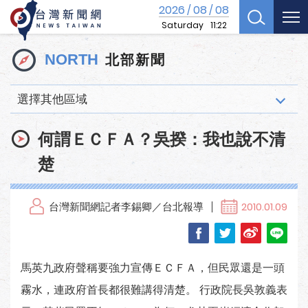
2026
08
08
/
/
Saturday
11:22
北部新聞
NORTH
選擇其他區域
何謂ＥＣＦＡ？吳揆：我也說不清
楚
台灣新聞網記者李錫卿／台北報導
2010.01.09
馬英九政府聲稱要強力宣傳ＥＣＦＡ，但民眾還是一頭
霧水，連政府首長都很難講得清楚。 行政院長吳敦義表