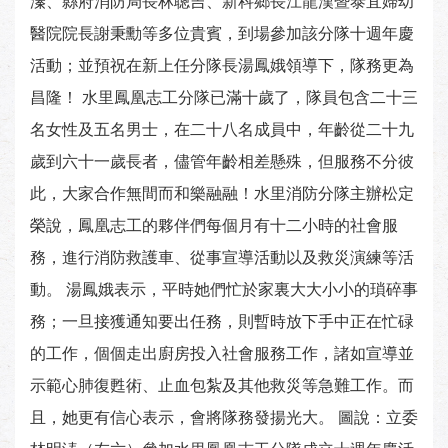
溱、縣府消防局長林聰吉、新科鄉長江龍漢暨泰宜婦幼
醫院院長謝秉勳等多位貴賓，到場參加該分隊十週年慶
活動；並預祝在新上任分隊長湯鳳娥領導下，隊務更為
昌隆！ 水里鳳凰志工分隊已滿十歲了，隊員包含二十三
名女性及五名男士，在二十八名成員中，年齡從二十九
歲到六十一歲長者，儘管年齡相差懸殊，但服務不分彼
此，大家合作無間而和樂融融！水里消防分隊主辦松定
榮說，鳳凰志工的夥伴們每個月有十二小時的社會服
務，進行消防救護車、從事宣導活動以及救災演練等活
動。 湯鳳娥表示，平時她們忙於家裏大大小小的瑣碎事
務；一旦接獲通知要出任務，則暫時放下手中正在忙碌
的工作，個個走出廚房投入社會服務工作，諸如宣導並
示範心肺復甦術、止血包紮及其他救災等急難工作。而
且，她更有信心表示，會將隊務發揚光大。 圖說：立委