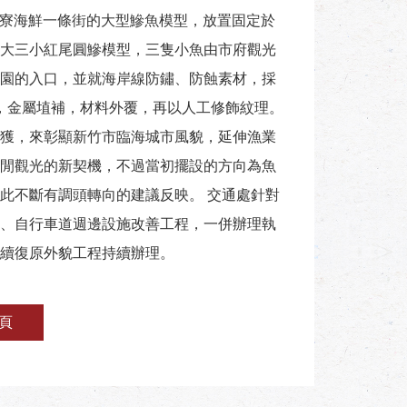
南寮海鮮一條街的大型鰺魚模型，放置固定於
大三小紅尾圓鰺模型，三隻小魚由市府觀光
園的入口，並就海岸線防鏽、防蝕素材，採
撐，金屬埴補，材料外覆，再以人工修飾紋理。
獲，來彰顯新竹市臨海城市風貌，延伸漁業
閒觀光的新契機，不過當初擺設的方向為魚
此不斷有調頭轉向的建議反映。 交通處針對
、自行車道週邊設施改善工程，一併辦理執
續復原外貌工程持續辦理。
頁