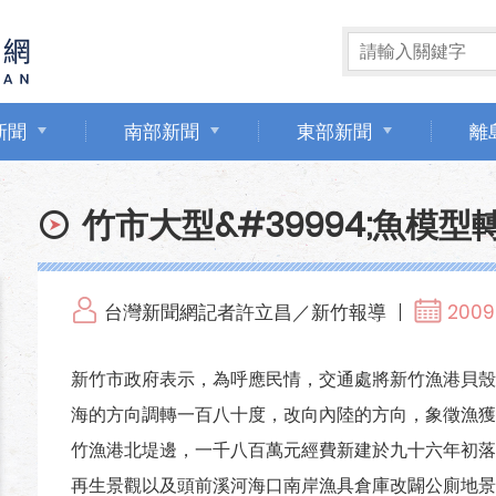
新聞
南部新聞
東部新聞
離
竹市大型&#39994;魚模
台灣新聞網記者許立昌／新竹報導
2009.
新竹市政府表示，為呼應民情，交通處將新竹漁港貝殼
海的方向調轉一百八十度，改向內陸的方向，象徵漁獲
竹漁港北堤邊，一千八百萬元經費新建於九十六年初落
再生景觀以及頭前溪河海口南岸漁具倉庫改闢公廁地景