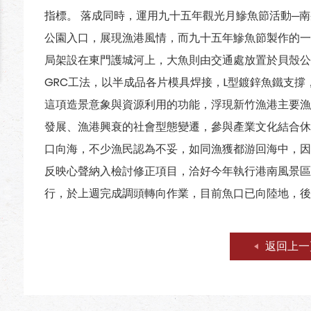
指標。 落成同時，運用九十五年觀光月鰺魚節活動─
公園入口，展現漁港風情，而九十五年鰺魚節製作的一
局架設在東門護城河上，大魚則由交通處放置於貝殼公
GRC工法，以半成品各片模具焊接，L型鍍鋅魚鐵支
這項造景意象與資源利用的功能，浮現新竹漁港主要漁
發展、漁港興衰的社會型態變遷，參與產業文化結合休
口向海，不少漁民認為不妥，如同漁獲都游回海中，因
反映心聲納入檢討修正項目，洽好今年執行港南風景區
行，於上週完成調頭轉向作業，目前魚口已向陸地，後
返回上一