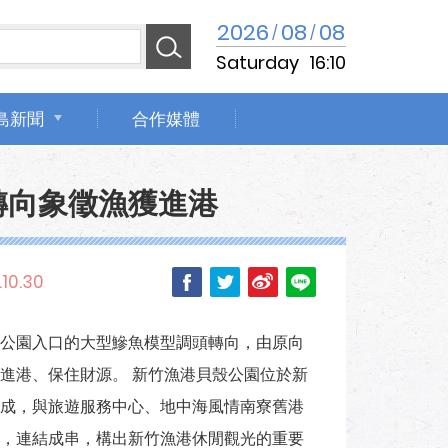
2026
08
08
/
/
Saturday
16:10
島新聞
合作媒體
型轉向象徵漁獲進港
10.30
公園入口的大型鰺魚模型調頭轉向，由原向
進港、保住財源。 新竹漁港貝殼公園位於新
成，與旅遊服務中心、地中海風情南寮舊港
，連結成串，構出新竹漁港休閒觀光的重要