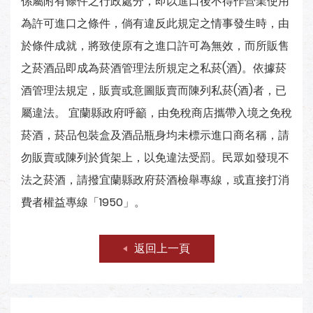
係屬附有條件之行政處分，即以進口後不得作營業使用
為許可進口之條件，倘有違反此規定之情事發生時，由
於條件成就，將致使原有之進口許可為無效，而所販售
之菸酒品即成為菸酒管理法所規定之私菸(酒)。依據菸
酒管理法規定，販賣或意圖販賣而陳列私菸(酒)者，已
屬違法。 宜蘭縣政府呼籲，由免稅商店攜帶入境之免稅
菸酒，菸品包裝盒及酒品瓶身均未標示進口商名稱，請
勿販賣或陳列於貨架上，以免違法受罰。民眾如發現不
法之菸酒，請撥宜蘭縣政府菸酒檢舉專線，或直接打消
費者權益專線「1950」。
返回上一頁