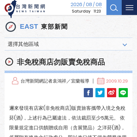
2026
08
08
/
/
Saturday
11:23
東部新聞
EAST
選擇其他區域
非免稅商店勿販賣免稅商品
台灣新聞網記者袁鴻祥／宜蘭報導
2009.10.29
邇來發現有店家(非免稅商店)販賣旅客攜帶入境之免稅
菸(酒)，上述行為已屬違法，依法裁罰至少5萬元。 依
限量規定進口供饋贈或自用（含展覽品）之洋菸(酒)，