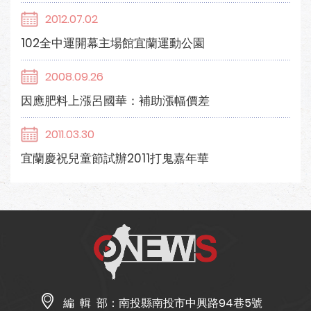
2012.07.02
102全中運開幕主場館宜蘭運動公園
2008.09.26
因應肥料上漲呂國華：補助漲幅價差
2011.03.30
宜蘭慶祝兒童節試辦2011打鬼嘉年華
編 輯 部：
南投縣南投市中興路94巷5號