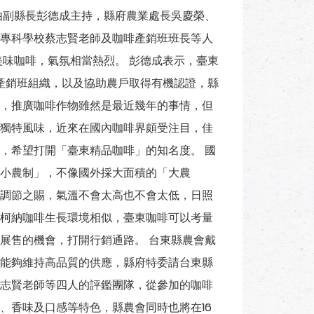
由副縣長彭德成主持，縣府農業處長吳慶榮、
專科學校蔡志賢老師及咖啡產銷班班長等人
美味咖啡，氣氛相當熱烈。 彭德成表示，臺東
立產銷班組織，以及協助農戶取得有機認證，縣
，推廣咖啡作物雖然是最近幾年的事情，但
獨特風味，近來在國內咖啡界頗受注目，佳
，希望打開「臺東精品咖啡」的知名度。 國
小農制」，不像國外採大面積的「大農
調節之賜，氣溫不會太高也不會太低，日照
柯納咖啡生長環境相似，臺東咖啡可以考量
展售的機會，打開行銷通路。 台東縣農會戴
能夠維持高品質的供應，縣府特委請台東縣
志賢老師等四人的評鑑團隊，從參加的咖啡
、香味及口感等特色，縣農會同時也將在16