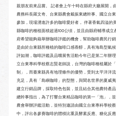
親朋友前來品嘗。 記者會上午十時在縣府大廳展開，
農務科長羅文奇、台東縣農會戴振東總幹事、國立台東
參加，現場湧進許多的咖啡愛好者， 伴著香氣四溢的
縣咖啡的種植面積超過100公頃，並且由縣府輔導成
府希望能夠藉舉辦咖啡評鑑的機會，幫助咖啡農民行銷
是由於台東縣所種植的咖啡口感香醇，具有海島型氣候
評如潮，咖啡評鑑及品嚐展售活動今年已是第二年辦理
立台東專科學校蔡志賢老師說，台灣的咖啡種植屬於「
制」，而臺東縣具有地理條件的優勢，受到太平洋洋流
充足，具有「島嶼咖啡」的型態，與聞名世界的夏威夷
建立行銷品牌，採取特色包裝，並且結合其他農特產品
總幹事指出，為了打響台東精品咖啡的第一「泡」，並
農會舉辦評鑑活動，並特別邀請由國立台東專科學校蔡
中，評出各參賽咖啡的體積比重及酵素反應、糖化反應