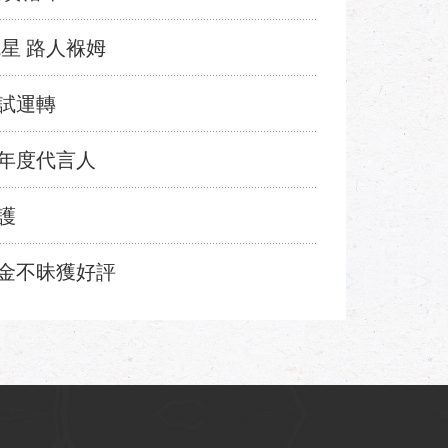
星 路人褓姆
試運轉
年度代言人
護
金不昧獲好評