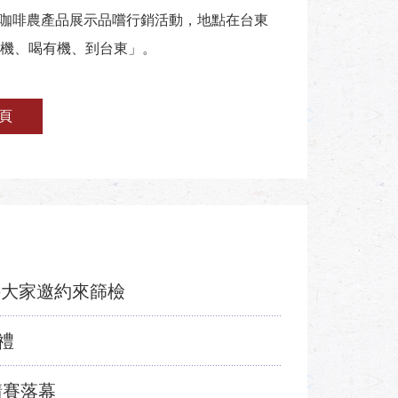
機咖啡農產品展示品嚐行銷活動，地點在台東
機、喝有機、到台東」。
頁
手大家邀約來篩檢
禮
請賽落幕