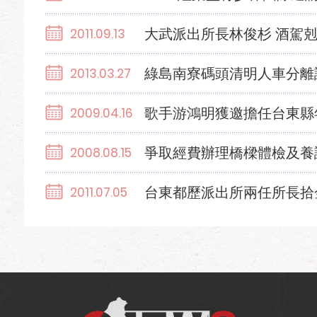
大武派出所長林俊杉 酒駕剋
2011.09.13
綠島南寮碼頭清明人車分離
2013.03.27
歌手游鴻明獲邀擔任台東縣
2009.04.16
爭取經費辦理橋樑體檢及養
2008.08.15
台東都歷派出所兩任所長拾
2011.07.05