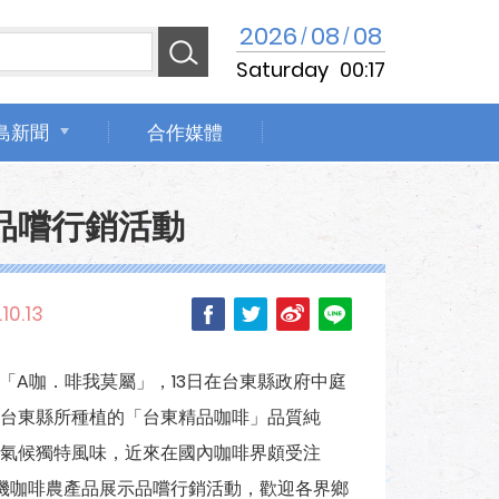
2026
08
08
/
/
Saturday
00:17
島新聞
合作媒體
品嚐行銷活動
10.13
-「A咖．啡我莫屬」，13日在台東縣政府中庭
台東縣所種植的「台東精品咖啡」品質純
氣候獨特風味，近來在國內咖啡界頗受注
暨有機咖啡農產品展示品嚐行銷活動，歡迎各界鄉