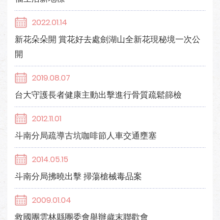
2022.01.14
新花朵朵開 賞花好去處劍湖山全新花現秘境一次公
開
2019.08.07
台大守護長者健康主動出擊進行骨質疏鬆篩檢
2012.11.01
斗南分局疏導古坑咖啡節人車交通壅塞
2014.05.15
斗南分局拂曉出擊 掃蕩槍械毒品案
2009.01.04
救國團雲林縣團委會舉辦歲末聯歡會