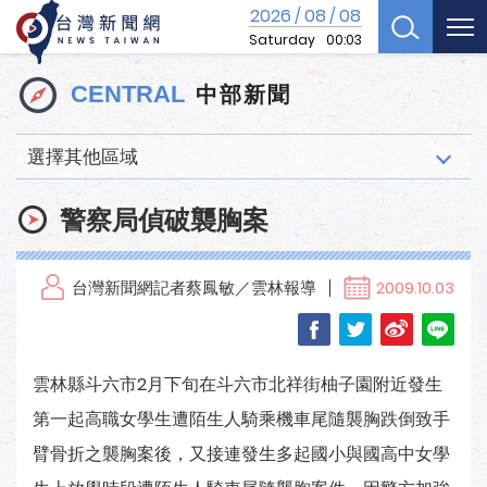
2026
08
08
/
/
Saturday
00:03
中部新聞
CENTRAL
選擇其他區域
警察局偵破襲胸案
台灣新聞網記者蔡鳳敏／雲林報導
2009.10.03
雲林縣斗六市2月下旬在斗六市北祥街柚子園附近發生
第一起高職女學生遭陌生人騎乘機車尾隨襲胸跌倒致手
臂骨折之襲胸案後，又接連發生多起國小與國高中女學