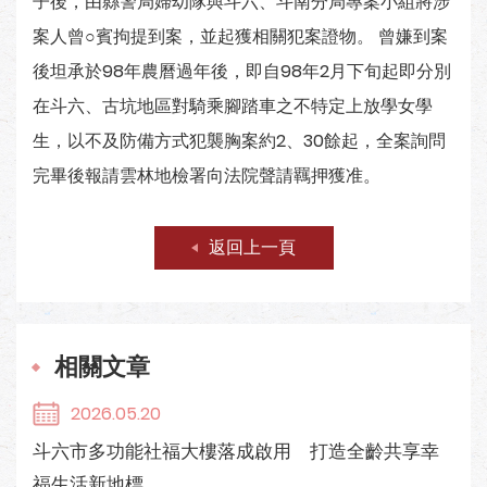
子後，由縣警局婦幼隊與斗六、斗南分局專案小組將涉
案人曾○賓拘提到案，並起獲相關犯案證物。 曾嫌到案
後坦承於98年農曆過年後，即自98年2月下旬起即分別
在斗六、古坑地區對騎乘腳踏車之不特定上放學女學
生，以不及防備方式犯襲胸案約2、30餘起，全案詢問
完畢後報請雲林地檢署向法院聲請羈押獲准。
返回上一頁
相關文章
2026.05.20
斗六市多功能社福大樓落成啟用 打造全齡共享幸
福生活新地標