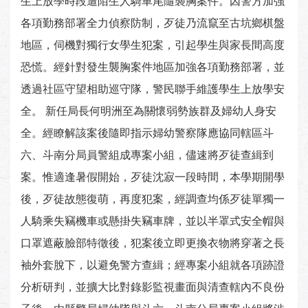
生上放學時段遭陌生人騎車尾隨襲胸案件。因警方加強
各項勤務部署全力偵察防制，歹徒乃流竄至古坑鄉棋盤
地區，伺機對獨行女學生犯案，引起學生與家長間高度
恐慌。經針對發生襲胸案件地區加強各項勤務部署，並
透過社區守望相助巡守隊，警民聯手維護學生上放學安
全。 新任局長何明洲至為關懷弱勢族群及婦幼人身安
全。經瞭解該案後隨即指示婦幼警察隊應協同轄區斗
六、斗南分局員警組成專案小組，儘速將歹徒查緝到
案。惟適逢暑假開始，歹徒沈寂一段時間，本學期開學
後，歹徒故態復萌，再度犯案，經調查均係歹徒單獨一
人騎乘失竊機車或懸掛失竊車牌，並以半罩式安全帽與
口罩遮蔽臉部特徵後，犯案後立即更換衣物將穿著之長
袖外套脫下，以避免警方查緝；經專案小組就各項跡證
分析研判，並擴大比對錄影監視畫面與清查轄內不良份