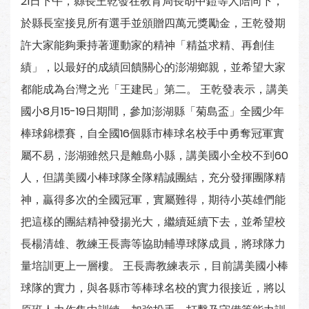
21日下午，縣長王乾發在教育局長胡中鎧等人陪同下，
於縣長室接見所有選手並頒贈四萬元獎勵金，王乾發期
許大家能夠秉持著運動家的精神「精益求精、再創佳
績」，以最好的成績回饋關心的澎湖鄉親，並希望大家
都能成為台灣之光「王建民」第二。 王乾發表示，講美
國小8月15-19日期間，參加澎湖縣「菊島盃」全國少年
棒球錦標賽，自全國16個縣市棒球名校手中勇奪冠軍實
屬不易，澎湖雖然只是離島小縣，講美國小全校不到60
人，但講美國小棒球隊全隊精誠團結，充分發揮團隊精
神，贏得多次的全國冠軍，實屬難得，期待小英雄們能
把這樣的團結精神發揚光大，繼續延續下去，並希望校
長楊清雄、教練王長壽等協助輔導球隊成員，將球隊力
量培訓更上一層樓。 王長壽教練表示，目前講美國小棒
球隊的實力，與各縣市等棒球名校的實力很接近，將以