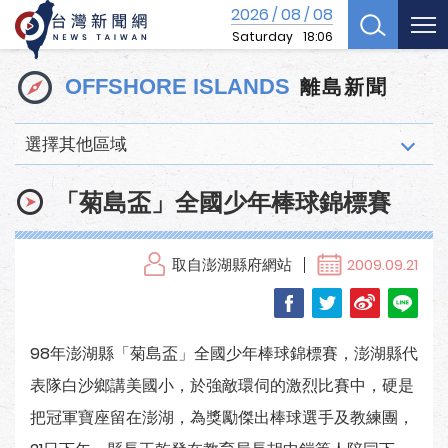
2026
08
08
/
/
Saturday
18:06
離島新聞
OFFSHORE ISLANDS
選擇其他區域
「菊島盃」全國少年棒球錦標賽
取自澎湖縣府網站
2009.09.21
98年澎湖縣「菊島盃」全國少年棒球錦標賽，澎湖縣代
表隊白沙鄉講美國小，於強敵環伺的激烈比賽中，硬是
把冠軍寶座留在澎湖，為獎勵傑出棒球選手及教練團，