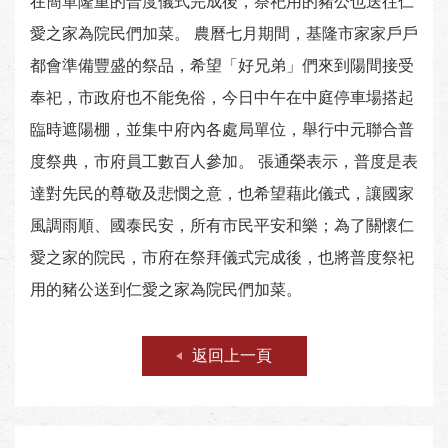
在簡單隆重的普度儀式完成後，祭祀用的豬公也送往仁
愛之家為院民們加菜。 農曆七月期間，基隆市家家戶戶
都會準備豐盛的祭品，希望「好兄弟」們來到陽間接受
奉祀，市政府也不能免俗，今日中午在中庭停車場搭起
臨時遮陽棚，並集中府內各處局單位，舉行中元聯合普
度祭典，市府員工數百人參加。 張通榮表示，普度是表
達對先民的尊敬及悲憫之意，也希望藉此儀式，讓國家
風調雨順、國泰民安，所有市民平安和樂；為了關懷仁
愛之家的院民，市府在祭拜儀式完成後，也將普度祭祀
用的豬公送到仁愛之家為院民們加菜。
返回上一頁