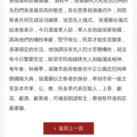
整個過程莊嚴肅穆。 過程中，張通榮向入祀在忠烈祠的
先烈們表達最崇高的敬意，並在焚香祝禱儀式中，與陪
祭者共同完成這項緬懷、追思先人儀式。 張通榮在儀式
結束後表示，今日適逢軍人節，軍人在前線保家衛國，
因為他們的犧牲奉獻，堅守崗位，民眾才能安居樂業，
過著穩定的生活。他強調沒有先人烈士苦難犧牲，就沒
有今日繁榮安定，盼望市民能緬懷先人捐軀灑血精神。
每年春、秋兩季，基隆市政府都會在中正公園忠烈祠舉
辦國殤大典，張通榮以主祭者的身份，率領市府一級主
管及本市軍、公、教、民各界代表百餘人，上香、獻
花、獻酒、獻果後，司儀並朗讀祭文，整個祭拜過程莊
嚴肅穆。
返回上一頁