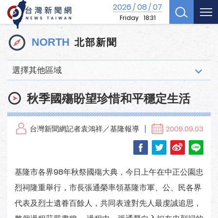
2026
08
07
/
/
Friday
18:31
北部新聞
NORTH
選擇其他區域
秋季國殤盼望珍惜和平穩定生活
台灣新聞網記者袁鴻祥／基隆報導
2009.09.03
基隆市各界98年秋祭國殤大典，今日上午在中正公園忠
烈祠隆重舉行，市長張通榮率領基隆市軍、公、民各界
代表及烈士遺眷百餘人，共同表達對先人最虔誠追思，