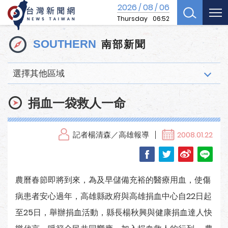
2026
08
06
/
/
Thursday
06:52
南部新聞
SOUTHERN
選擇其他區域
捐血一袋救人一命
記者楊清森／高雄報導
2008.01.22
農曆春節即將到來，為及早儲備充裕的醫療用血，使傷
病患者安心過年，高雄縣政府與高雄捐血中心自22日起
至25日，舉辦捐血活動，縣長楊秋興與健康捐血達人快