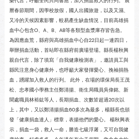
樂代言，呼籲全民共同響應，加入捐血救人的行列。 農
曆春節期間，因學校放假，國人出國旅遊，以及又濕、
又冷的天候因素影響，較易產生缺血情況，目前高雄捐
血中心包含O、A、B、AB等各類型血漿庫存皆告急。
為因應血荒，縣府與高雄捐血中心自22日起一連四日，
舉辦捐血活動，首站即在縣府前廣場登場。縣長楊秋興
親自代言，除了填寫「自我健康檢測表」，邀請員工與
縣民注意身心健康外，也呼籲大家發揮愛心、挽袖捐熱
血，踴躍加入救人的行列。 此外，在場的環保局長王茂
松、忠孝國小學務主任鄭清揚、衛生局職員吳偉銘、新
聞處職員林裕鈜等人，長期捐血、次數皆超過20次以
上，其中，又以鄭清揚捐血60多次為最多，楊縣長也頒
發「健康捐血達人」標章，表揚他們的愛心。 楊秋興表
示，捐血一袋，救人一命，勝造七級浮屠，又可自我健