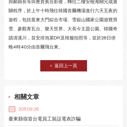
與鄺縣長等與會貴賓合影後，轉往二樓安檢海關完成通
關程序，於上午十時飛往韓國首爾機場進行六天五夜的
遊程，包括逛東大門綜合市場、雪嶽山國家公園遊覽滑
雪、參觀青瓦台、樂天世界、大長今主題公園、韓國奇
蹟清溪川，並安排泡菜DIY及韓服拍照等，並於26日傍
晚4時40分由首爾飛台東。
返回上一頁
相關文章
2011.09.26
臺東縣假冒台電員工裝設電表詐騙