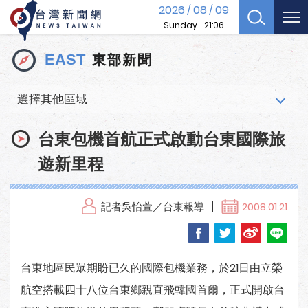
2026
08
09
/
/
Sunday
21:06
東部新聞
EAST
選擇其他區域
台東包機首航正式啟動台東國際旅
遊新里程
記者吳怡萱／台東報導
2008.01.21
台東地區民眾期盼已久的國際包機業務，於21日由立榮
航空搭載四十八位台東鄉親直飛韓國首爾，正式開啟台