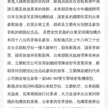
東進入國際旅遊的里程碑，鄺麗貞縣長在首航典禮中感
謝立榮及旅遊業者的推動，未來縣府會在今年繼續辦理
日本北海道等直飛包機航線，讓更多的國際民眾到台東
參觀旅遊，欣賞台東之美，縣府及立榮有分別贈送參加
首航的鄉親紀念品。 具歷史性意義的台東至韓國包機共
有四十八位民眾報名參加，首航儀式於上午八時三十分
在台北縣航空站一樓大廳舉行，縣長鄺麗貞、議長李錦
慧、縣府旅遊局長鄭新興、台東縣觀光協會理事長林炎
煌、立榮航空公司首席副總經理陳雄智等貴賓與會，鄺
縣長特別贈送紀念品給參與的旅客，立榮陳副總則代表
公司贈送每位旅客一架MD-90雙引擎噴射客機模型。
鄺麗貞在致詞時感謝台東航空站、立榮航空、台東縣觀
光協會、花東兩縣旅行社業者，大力促成本次台東到韓
國的包機首航業務，台東要與世界接軌，包機業務將佔