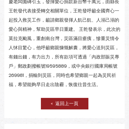
慶老闆拋磚引玉，發揮愛心捐款新台幣十萬元，由縣長
王乾發代表接受轉交相關單位，王乾發呼籲全國齊心一
起投入救災工作，籲請鄉親發揮人飢己飢、人溺己溺的
愛心與精神，幫助災區早日重建。 王乾發表示，此次的
莫拉克颱風，重創南台灣，災區滿目瘡痍，慘重災情令
人怵目驚心，他呼籲鄉親慷慨解囊，將愛心送到災區，
有錢出錢，有力出力，所有款項可透過「內政部賑災專
戶」郵政劃撥帳號19595889，或中央銀行國庫局帳號
269981，捐輸到災區，同時也希望鄉親一起為災民祈
福，希望能夠早日走出陰霾，恢復往昔生活。
返回上一頁