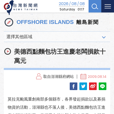
2026
08
08
/
/
Saturday
01:17
離島新聞
OFFSHORE ISLANDS
選擇其他區域
美德西點麵包坊王進慶老闆損款十
萬元
取自澎湖縣府網站
2009.08.14
莫拉克颱風重創南部多個縣市，各界發起捐款以及募捐
物資的活動，澎湖縣也不落人後，美德西點麵包坊王進