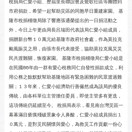
稅捐局仁愛小組、歷屆里長聯誼會及鶯歌社區等團體到
市府捐款，希望一起幫助災區的同胞早日重建家園。 基
隆市稅捐稽徵局除了響應張通榮提出的一日捐活動之
外，今日上午更由局長呂瑞田代表該局仁愛小組成員，
捐贈新台幣１０萬元給基隆市政府社會處，作為莫拉克
颱風賑災之用，由張市長代表接受，協助莫拉克風災災
民共渡難關，恢復家園。 基隆市稅捐稽徵局仁愛小組是
在民國86年由一群有愛心稅務同仁自發性捐款成立，利
用公務之餘默默幫助基隆地區有緊急困難的民眾渡過難
關；１３年來，仁愛小組濟助行善儼然成為該局的優良
傳統，由各科單位主管擔任委員，即使主管多有更迭，
這項傳統仍延續至今。 稅捐局表示，看見南台灣災區一
幕幕滿目瘡痍殘破景象令人鼻酸，仁愛小組成員捐出１
０萬元，是對災民關懷與愛心，為救災工作貢獻一份心