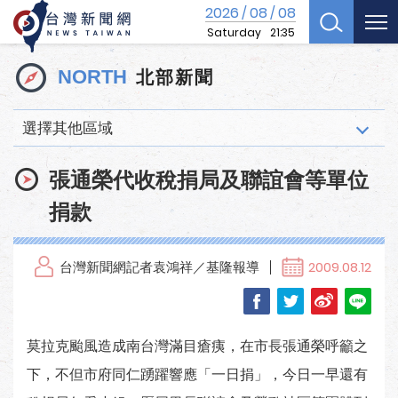
2026
08
08
/
/
Saturday
21:35
北部新聞
NORTH
選擇其他區域
張通榮代收稅捐局及聯誼會等單位
捐款
台灣新聞網記者袁鴻祥／基隆報導
2009.08.12
莫拉克颱風造成南台灣滿目瘡痍，在市長張通榮呼籲之
下，不但市府同仁踴躍響應「一日捐」，今日一早還有