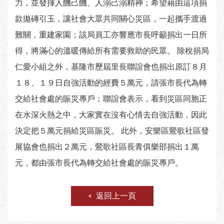
力，並發揮人饑己饑、人溺己溺精神；希望藉由這項捐
款拋磚引玉，讓社會大眾共同關心災區，一起攜手渡過
難關，重建家園；該局員工亦響應市長呼籲捐出一日所
得，將滿心的溫暖傳給所有需要救助的民眾。 除稅捐局
仁愛小組之外，基隆市歷屆里長聯誼會也捐出原訂８月
１８、１９日自強活動的經費５萬元，請張市長代為轉
交給社會處的賑災專戶；聯誼會表示，看到災區同胞正
在水深火熱之中，大家實在沒有心情去自強活動，因此
決定把５萬元捐給災區賑災。 此外，安樂區鶯歌社區發
展協會也捐出２萬元，鶯歌社區長青俱樂部捐出１萬
元，都由張市長代為轉交給社會處的賑災專戶。
返回上一頁