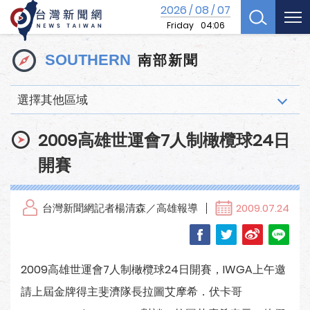
2026
08
07
/
/
Friday
04:06
南部新聞
SOUTHERN
選擇其他區域
2009高雄世運會7人制橄欖球24日
開賽
台灣新聞網記者楊清森／高雄報導
2009.07.24
2009高雄世運會7人制橄欖球24日開賽，IWGA上午邀
請上屆金牌得主斐濟隊長拉圖艾摩希．伏卡哥