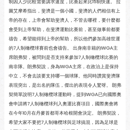
制因人少比較需要講求速度，比賽起來比15制快速。 拉
圖艾摩希指出，斐濟是一個小國，斐濟的人們相信有上
帝的存在，上帝會幫助斐濟人，不管去哪裡，要什麼都
會受到上帝幫助，在斐濟運動比賽前，甚至做事前都要
禱告，希望能得到上帝的幫助，所以他們參加高雄世運
的7人制橄欖球賽前也會禱告。 出身南非籍的IWGA主
席朗弗契，被問到是否支持來參加7人制橄欖球比賽的
南非隊。朗弗契說，身為IWGA主席，在政治上是保持
中立，不會去談要支持哪一個球隊。他同時讚賞斐濟隊
表現突出，是出名的隊伍，傑出的表現令人驚呀。 朗弗
契簡單說明7人制橄欖球運動時，提到IWGA已向國際奧
會申請將7人制橄欖球列入奧運比賽項目，國際奧會將
在今年10月在丹麥首都哥本哈根開會決定。 朗弗契說，
希望大家不要把7人制橄欖球與足球搞混，因為足球是