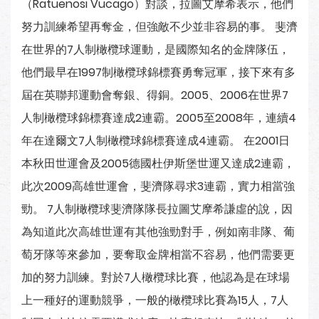
（Ratuenosi Vucago）對談，拉圖艾摩希表示，他們
努力訓練希望再奪金，但強敵不少並非容易的事。 斐濟
在世界的7人制橄欖球運動，是國際知名的金牌隊伍，
他們最早在1997制橄欖球錦標賽勇奪冠軍，接下來有多
屆在英聯邦運動會奪銀、得銅。2005、2006在世界7
人制橄欖球錦標賽達成2連霸。2005至2008年，連續4
年在達爾文7人制橄欖球錦標賽達成4連霸。 在2001日
本秋田世運會及2005德國杜伊斯堡世運又達成2連霸，
此次2009高雄世運會，斐濟隊尋求3連霸，實力相當強
勁。 7人制橄欖球斐濟隊隊長拉圖艾摩希謙虛的說，因
為知道此次高雄世運有其他強勁對手，例如南非隊、葡
萄牙隊等來參加，要奪取金牌相當不容易，他們需要更
加的努力訓練。對於7人橄欖球比賽，他認為是在球場
上一種好的運動競爭，一般的橄欖球比賽為15人，7人