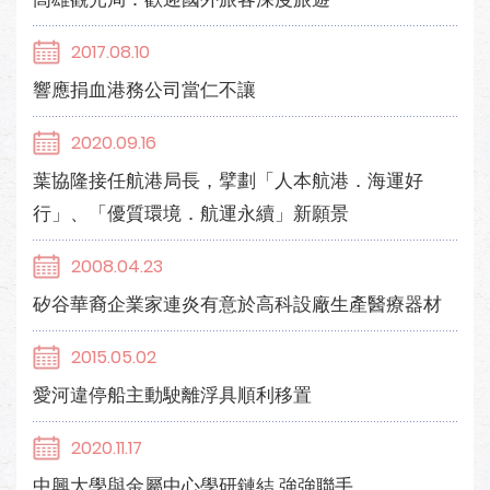
2017.08.10
響應捐血港務公司當仁不讓
2020.09.16
葉協隆接任航港局長，擘劃「人本航港．海運好
行」、「優質環境．航運永續」新願景
2008.04.23
矽谷華裔企業家連炎有意於高科設廠生產醫療器材
2015.05.02
愛河違停船主動駛離浮具順利移置
2020.11.17
中興大學與金屬中心學研鏈結 強強聯手