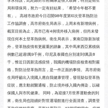
李永得說，此紀錄對市府團隊是很大鼓舞，特別是衛生
局和環保局，努力一定有好結果，「希望今年都不要
有」。 高雄市政府今日召開98年度第10次登革熱防治
工作協調會，高市府衛生局表示，上周未有新增病例，
截至目前為止，高市已有4例境外移入病例，但尚未發
現任何本土登革熱病例。衛生局表示，東南亞除新加坡
外，登革熱疫情有更嚴重的跡象，其中馬來西亞累積病
例數已超過1萬9千例，印尼及泰國也分別達到1萬及8
千，惟近日因新流感疫情，我國的機場防疫檢查相對嚴
格，對防治登革熱而言，是一件正面的事情。 高市府衛
生局呼籲出入境國人應自我健康管理，發現疑似登革熱
症狀，應主動就醫通報，防止境外移入國內傳染，以確
保國人與市民健康。 同時，為迎接7月世界運動會的到
來，衛生局也陸續針對世運場館進行全面清查，調查登