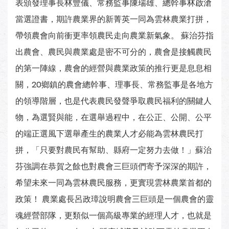
表頒發理事長林豐儀、常務監事陳瑞雄、總幹事林啟滄
當選證書，期許農業界的新菁英一同為雲林農業打拼，
帶領農會向前衝更率領農民走向農業新氣象。 蘇治芬指
出農會、農民與農業處是密不可分的，農會是接觸農民
的第一陣線，農會的經營與農業政策的推行更是息息相
關，20鄉鎮的農會總幹事、理事長、常務監事是各地方
的領導階層，也是代表農民發聲爭取農民福利的關鍵人
物，為選賢與能，在選舉過程中，在公正、公開、公平
的端正選風下選舉產生的農業人才必能為雲林農民打
拼，「只要對農民有幫助、縣府一定努力去做！」蘇治
芬強調在恭賀之餘也對農會三巨頭們寄予深深的期許，
希望未來一同為雲林農民服務，更實現雲林農業首都的
政策！ 農業處長呂政璋說明農會三巨頭是一個農會的靈
魂經營部隊，更類似一個高級專業的經理人才，也就是