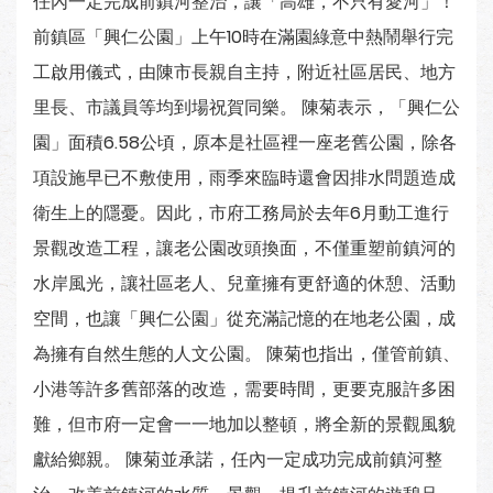
任內一定完成前鎮河整治，讓「高雄，不只有愛河」！
前鎮區「興仁公園」上午10時在滿園綠意中熱鬧舉行完
工啟用儀式，由陳市長親自主持，附近社區居民、地方
里長、市議員等均到場祝賀同樂。 陳菊表示，「興仁公
園」面積6.58公頃，原本是社區裡一座老舊公園，除各
項設施早已不敷使用，雨季來臨時還會因排水問題造成
衛生上的隱憂。因此，市府工務局於去年6月動工進行
景觀改造工程，讓老公園改頭換面，不僅重塑前鎮河的
水岸風光，讓社區老人、兒童擁有更舒適的休憩、活動
空間，也讓「興仁公園」從充滿記憶的在地老公園，成
為擁有自然生態的人文公園。 陳菊也指出，僅管前鎮、
小港等許多舊部落的改造，需要時間，更要克服許多困
難，但市府一定會一一地加以整頓，將全新的景觀風貌
獻給鄉親。 陳菊並承諾，任內一定成功完成前鎮河整