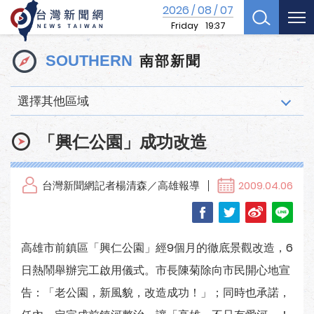
2026
08
07
/
/
Friday
19:37
南部新聞
SOUTHERN
選擇其他區域
「興仁公園」成功改造
台灣新聞網記者楊清森／高雄報導
2009.04.06
高雄市前鎮區「興仁公園」經9個月的徹底景觀改造，6
日熱鬧舉辦完工啟用儀式。市長陳菊除向市民開心地宣
告：「老公園，新風貌，改造成功！」；同時也承諾，