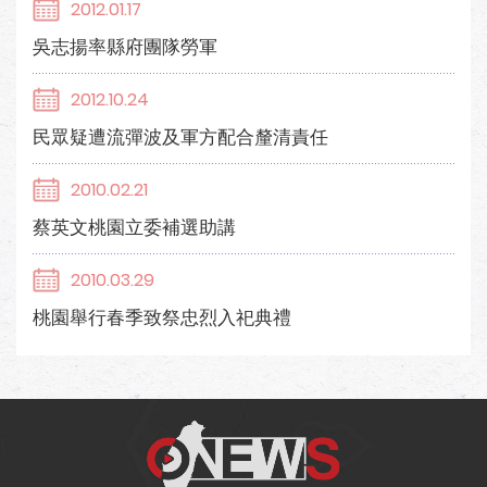
2012.01.17
吳志揚率縣府團隊勞軍
2012.10.24
民眾疑遭流彈波及軍方配合釐清責任
2010.02.21
蔡英文桃園立委補選助講
2010.03.29
桃園舉行春季致祭忠烈入祀典禮