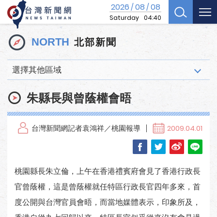
2026
08
08
/
/
Saturday
04:40
北部新聞
NORTH
選擇其他區域
朱縣長與曾蔭權會晤
台灣新聞網記者袁鴻祥／桃園報導
2009.04.01
桃園縣長朱立倫，上午在香港禮賓府會見了香港行政長
官曾蔭權，這是曾蔭權就任特區行政長官四年多來，首
度公開與台灣官員會晤，而當地媒體表示，印象所及，