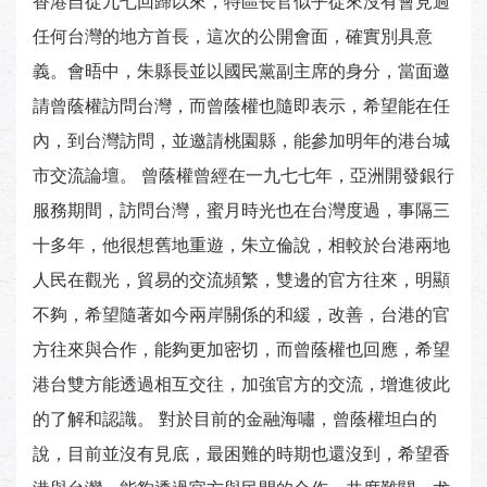
香港自從九七回歸以來，特區長官似乎從來沒有會見過
任何台灣的地方首長，這次的公開會面，確實別具意
義。會晤中，朱縣長並以國民黨副主席的身分，當面邀
請曾蔭權訪問台灣，而曾蔭權也隨即表示，希望能在任
內，到台灣訪問，並邀請桃園縣，能參加明年的港台城
市交流論壇。 曾蔭權曾經在一九七七年，亞洲開發銀行
服務期間，訪問台灣，蜜月時光也在台灣度過，事隔三
十多年，他很想舊地重遊，朱立倫說，相較於台港兩地
人民在觀光，貿易的交流頻繁，雙邊的官方往來，明顯
不夠，希望隨著如今兩岸關係的和緩，改善，台港的官
方往來與合作，能夠更加密切，而曾蔭權也回應，希望
港台雙方能透過相互交往，加強官方的交流，增進彼此
的了解和認識。 對於目前的金融海嘯，曾蔭權坦白的
說，目前並沒有見底，最困難的時期也還沒到，希望香