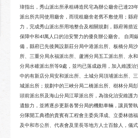
瑋指出，秀山派出所承租磚造民宅為辦公廳舍已達23年
派出所共同使用廳舍，而現租廳舍老舊不敷使用；縣府
力，完成秀山派出所用地整合及相關規劃，縣府籌措近
保障中和41萬人口的治安警力的優良辦公廳舍。 自周
備，縣府已先後興設新莊分局中港派出所、板橋分局沙
所、三重分局永福派出所、蘆洲分局五工派出所、永和
分局水碓派出所等9處，並均已落成啟用，加入維護治
中的有新店分局安和派出所、土城分局頂埔派出所、三
城派出所；規劃中的三峽分局二橋派出所、樹林分局彭
頭前派出所及海山分局江翠派出所，為強化治安維護力
遺餘力，並將逐步更新各警分局的機動車輛，讓員警執勤
分隊開工典禮的貴賓有工程會主委吳澤成、立委林德福
及中和市公所、代表會及里長等地方人士百餘人，儀式