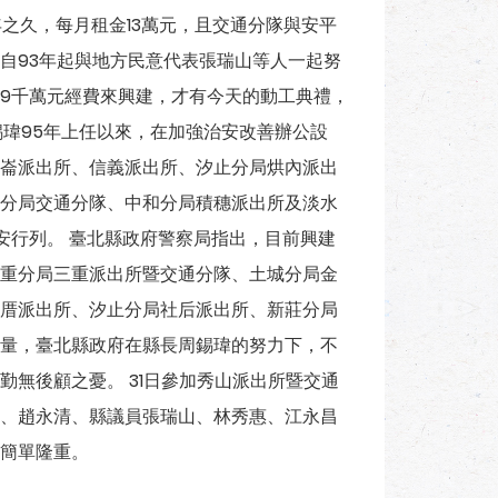
之久，每月租金13萬元，且交通分隊與安平
自93年起與地方民意代表張瑞山等人一起努
9千萬元經費來興建，才有今天的動工典禮，
錫瑋95年上任以來，在加強治安改善辦公設
崙派出所、信義派出所、汐止分局烘內派出
分局交通分隊、中和分局積穗派出所及淡水
安行列。 臺北縣政府警察局指出，目前興建
重分局三重派出所暨交通分隊、土城分局金
厝派出所、汐止分局社后派出所、新莊分局
量，臺北縣政府在縣長周錫瑋的努力下，不
無後顧之憂。 31日參加秀山派出所暨交通
、趙永清、縣議員張瑞山、林秀惠、江永昌
簡單隆重。