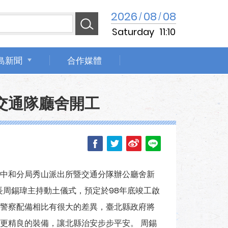
2026
08
08
/
/
Saturday
11:10
島新聞
合作媒體
交通隊廳舍開工
中和分局秀山派出所暨交通分隊辦公廳舍新
由縣長周錫瑋主持動土儀式，預定於98年底竣工啟
警察配備相比有很大的差異，臺北縣政府將
更精良的裝備，讓北縣治安步步平安。 周錫