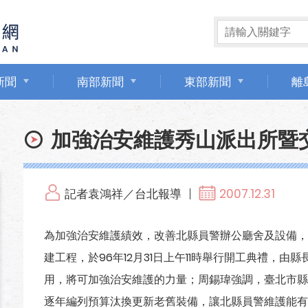
新聞
南部新聞
東部新聞
離
加強治安維護秀山派出所暨
記者袁鴻祥／台北報導
2007.12.31
為加強治安維護績效，改善北縣員警辦公廳舍及設備，
建工程，於96年12月31日上午11時舉行開工典禮，
用，將可加強治安維護的力量；周錫瑋強調，臺北市縣
逐年編列預算汰換更新老舊裝備，讓北縣員警維護能有