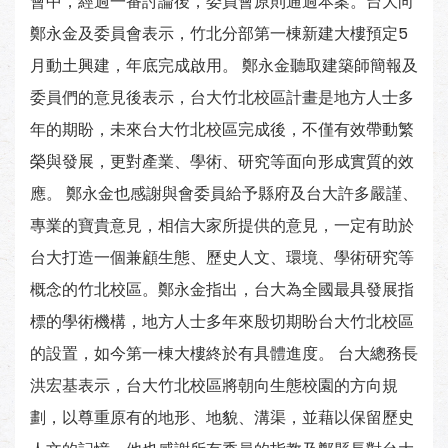
會中，經過一番討論後，委員會原則通過本案。台大向
鄭永金及委員會表示，竹北分部第一棟新建大樓預定5
月動土興建，年底完成啟用。 鄭永金聽取建築師簡報及
委員們的意見後表示，台大竹北校區計畫是地方人士多
年的期盼，未來台大竹北校區完成後，不僅有效帶動繁
榮與發展，更對產業、學術、研究等面向形成實質的效
應。 鄭永金也感謝與會委員給予縣府及台大許多嚴謹、
專業的寶貴意見，相信大家所提供的意見，一定有助於
台大打造一個兼顧生態、歷史人文、環境、學術研究等
概念的竹北校區。鄭永金指出，台大為全國最具發展指
標的學術機構，地方人士多年來殷切期盼台大竹北校區
的設置，如今第一棟大樓終於有具體進度。 台大總務長
洪宏基表示，台大竹北校區將朝向生態校園的方向規
劃，以尊重原有的地形、地貌、溝渠，並藉以保留歷史