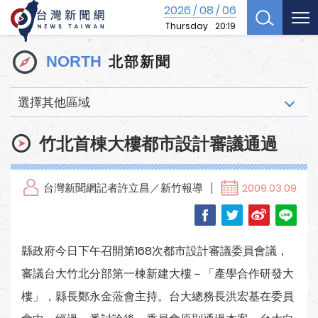
2026
08
06
/
/
Thursday
20:19
北部新聞
NORTH
選擇其他區域
竹北首棟大樓都市設計審議通過
台灣新聞網記者許立昌／新竹報導
2009.03.09
縣政府今日下午召開第168次都市設計審議委員會議，
審議台大竹北分部第一棟新建大樓－「產學合作研發大
樓」，縣長鄭永金蒞會主持。台大總務長洪宏基在委員