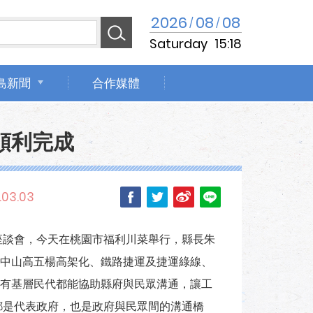
2026
08
08
/
/
Saturday
15:18
島新聞
合作媒體
順利完成
.03.03
座談會，今天在桃園市福利川菜舉行，縣長朱
中山高五楊高架化、鐵路捷運及捷運綠線、
有基層民代都能協助縣府與民眾溝通，讓工
都是代表政府，也是政府與民眾間的溝通橋