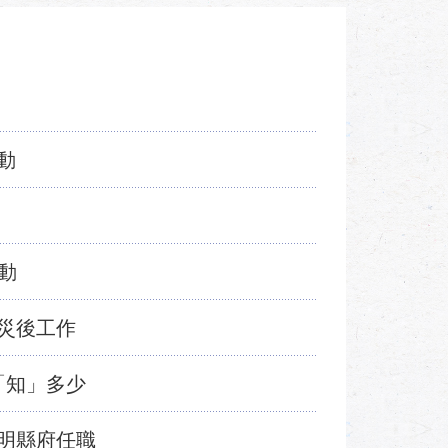
動
動
災後工作
「知」多少
明縣府任職