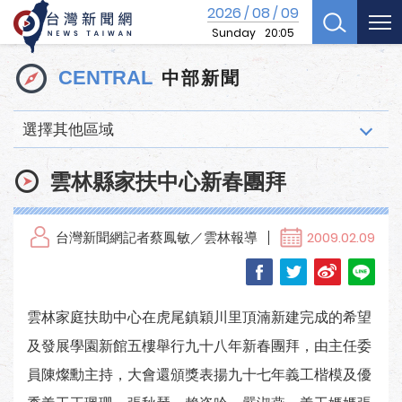
2026
08
09
/
/
Sunday
20:05
中部新聞
CENTRAL
選擇其他區域
雲林縣家扶中心新春團拜
台灣新聞網記者蔡鳳敏／雲林報導
2009.02.09
雲林家庭扶助中心在虎尾鎮穎川里頂湳新建完成的希望
及發展學園新館五樓舉行九十八年新春團拜，由主任委
員陳燦勳主持，大會還頒獎表揚九十七年義工楷模及優