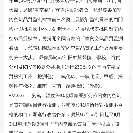
午11時30分於遠東百貨桃園店一樓大門前舉辦「出門看
天氣，迺街”看空氣”」宣導活動記者會，除頒發參加室
內空氣品質監測標章前三名獎金及設計監測看板的西門
國小與桃園國中小朋友獎狀外，並展現代表桃園縣室內
空氣品質標章，另揭開全國首創的「室內空氣品質監測
看板」，代表桃園縣推動室內空氣品質的工作邁向重要
的第一大步。 環保局於97年開始於醫院、學校、百貨
公司及KTV等16處公共場所進行230點次的室內空氣品
質檢測工作，檢測包括二氧化碳、一氧化碳、甲醛、揮
發性有機物、細菌、真菌、懸浮微粒（PM10、
PM2.5）、臭氧、溫度等10項環保署所公佈的室內空氣
品質建議項目進行檢測，並輔導公私場所針對檢測不合
格的項目立即進行改善作業：另於97年9月1日起至11月
31日辦理為期3個月「室內空氣品質自主管理標章」徵