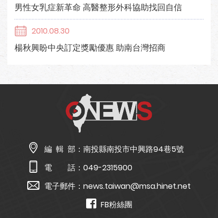
男性女乳症新革命 高醫整形外科協助找回自信
2010.08.30
楊秋興盼中央訂定獎勵優惠 助南台灣招商
編 輯 部：
南投縣南投市中興路94巷5號
電 話：
049-2315900
電子郵件：
news.taiwan@msa.hinet.net
FB粉絲團