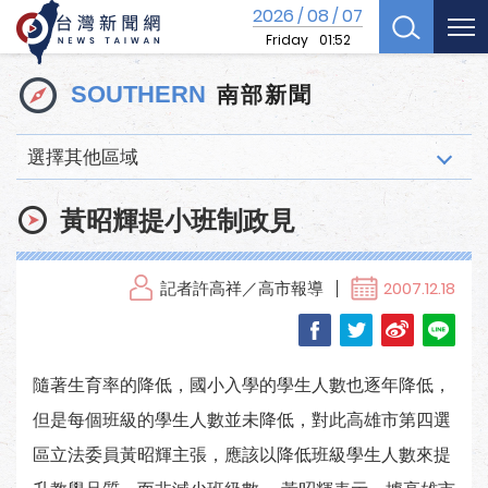
2026
08
07
/
/
Friday
01:52
南部新聞
SOUTHERN
選擇其他區域
黃昭輝提小班制政見
記者許高祥／高市報導
2007.12.18
隨著生育率的降低，國小入學的學生人數也逐年降低，
但是每個班級的學生人數並未降低，對此高雄市第四選
區立法委員黃昭輝主張，應該以降低班級學生人數來提