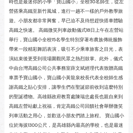
時也是最迷你的小學「寶山國小」全校30名師生，從左
營搭乘高鐵至新竹風城，進行一趟不一樣的戶外教學旅
遊。小朋友都非常興奮，早已迫不及待想趕快搭車體驗
高鐵之快速。 高鐵微笑列車啟動儀式18日上午在左營站
舉行，寶山國小全校15名學生特別穿著布農族傳統服飾
帶來一段精彩舞蹈表演，吸引不少乘車旅客之目光，表
演結束後更受到現場圍觀民眾之熱烈鼓掌。此外，儀式
中由台灣高鐵公司公共事務室薛文斌經理代表致贈高鐵
車票予寶山國小，寶山國小黃龍泉校長代表全校師生感
謝高鐵之貼心安排，讓學生們在聖誕節前收到這麼特別
的聖誕禮物。高雄縣政府教育處陳瑞忠處長也親自來到
高鐵左營站獻上祝福，肯定高鐵公司回饋社會舉辦微笑
列車活動之用心，並歡送小朋友們踏上旅程。 寶山國小
位於海拔1300公尺，是高雄縣內最高的學校，也是最迷