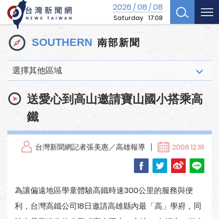
2026
08
08
/
/
Saturday
17:08
南部新聞
SOUTHERN
選擇其他區域
送愛心到高山邀請寶山國小搭乘高
鐵
台灣新聞網記者張美惠／高雄報導
2008.12.18
為讓偏遠地區學童體驗高鐵時速300公里的服務與便
利，台灣高鐵公司18日邀請高雄縣內最「高」學府，同