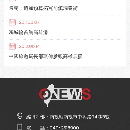
陳菊：追加預算拓寬前鎮瑞春街
2011.08.07
鴻城輪首航高雄港
2012.06.14
中國旅遊局長邵琪偉參觀高雄展攤
編 輯 部：
南投縣南投市中興路94巷5號
電 話：
049-2315900