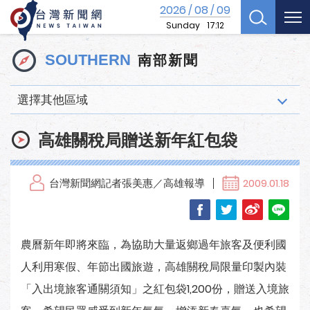
2026
08
09
/
/
Sunday
17:12
南部新聞
SOUTHERN
選擇其他區域
高雄關稅局贈送新年紅包袋
台灣新聞網記者張美惠／高雄報導
2009.01.18
農曆新年即將來臨，為協助大量返鄉過年旅客及便利國
人利用寒假、年節出國旅遊，高雄關稅局限量印製內裝
「入出境旅客通關須知」之紅包袋1,200份，贈送入境旅