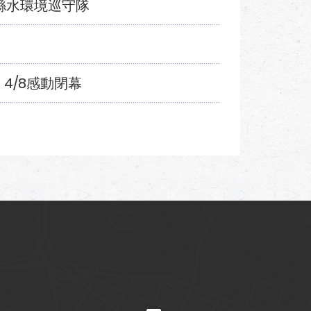
縣水環境巡守隊
4/8感動閉幕