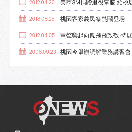
美商3M捐贈退役電腦 給桃
2012.04.26
桃園客家義民祭熱鬧登場
2018.08.25
掌聲響起向鳳飛飛致敬 特展 
2012.04.05
桃園今舉辦調解業務講習會
2008.09.23