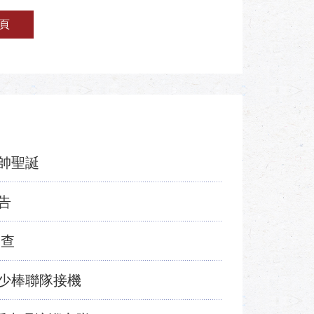
頁
帥聖誕
告
調查
少棒聯隊接機