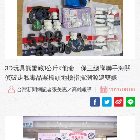
3D玩具熊驚藏1公斤K他命 保三總隊聯手海關
偵破走私毒品案橋頭地檢指揮溯源逮雙嫌
台灣新聞網記者張美惠／高雄報導
2026.08.06