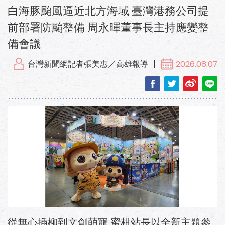
白海豚颱風逼近北方海域 臺灣港務公司提
前部署防颱整備 周永暉董事長主持應變整
備會議
台灣新聞網記者張美惠／高雄報導
2026.08.07
從無心插柳到文創萌寵 蜜柑站長以全新主題參